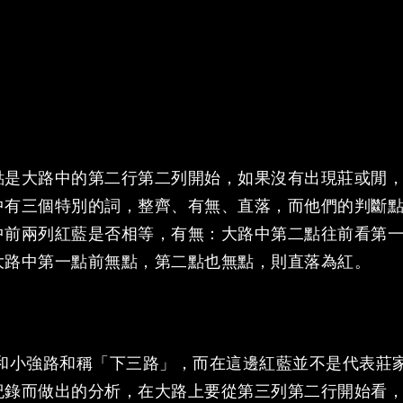
點是大路中的第二行第二列開始，如果沒有出現莊或閒
中有三個特別的詞，整齊、有無、直落，而他們的判斷
中前兩列紅藍是否相等，有無：大路中第二點往前看第
大路中第一點前無點，第二點也無點，則直落為紅。
路和小強路和稱「下三路」，而在這邊紅藍並不是代表莊
紀錄而做出的分析，在大路上要從第三列第二行開始看