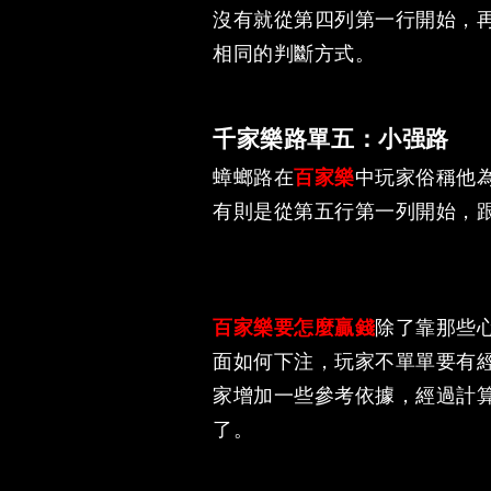
沒有就從第四列第一行開始，
相同的判斷方式。
千家樂路單五：小强路
蟑螂路在
百家樂
中玩家俗稱他
有則是從第五行第一列開始，
百家樂要怎麼贏錢
除了靠那些
面如何下注，玩家不單單要有
家增加一些參考依據，經過計
了。