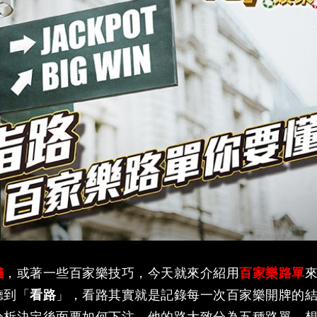
錢
，或著一些百家樂技巧，今天就來介紹用
百家樂路單
聽到「
看路
」，看路其實就是記錄每一次百家樂開牌的
分析決定後面要如何下注，他的路大致分為五種路單，