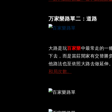
万家樂路單二：道路
大路是玩
百家樂
中最常走的一
下去，而是當莊閒家有交替勝
他路法也至依照大路去做延伸
和局次數。