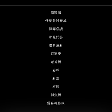
娛樂城
什麼是娛樂城
博弈必讀
常見問答
體育運彩
百家樂
老虎機
彩球
彩票
棋牌
捕魚機
隱私權條款