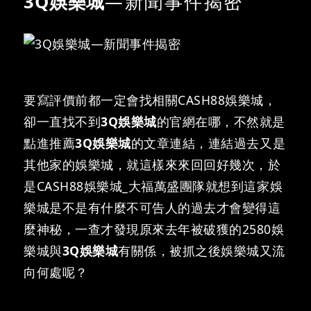
3Q娛樂城
—新聞事件揭密
要寫評價前都一定會找相關CASH88娛樂城，
卻一直找不到
3Q娛樂城
的官網在哪，不然就是
點進推薦
3Q娛樂城
的文章連結，連結過去又是
其他家的娛樂城，就這樣來來回回好幾次，於
是CASH88娛樂城_大福萬盛團隊就想到這家娛
樂城是不是有什麼不可告人的過去才會變得這
麼神秘，一查才發現原來去年被破獲的2580娛
樂城與
3Q娛樂城
有關係，被抓之後娛樂城又流
向何處呢？