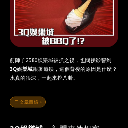
前陣子2580娛樂城被抓之後，也間接影響到
3Q娛樂城
跟著遭殃，這個背後的原因是什麼？
水真的很深，一起來挖八卦。
文章目錄