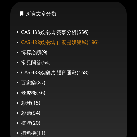
所有文章分類
CASH88娛樂城:賽事分析(556)
CASH88娛樂城:什麼是娛樂城(186)
博弈必讀(9)
常見問答(54)
CASH88娛樂城:體育運彩(168)
百家樂(87)
老虎機(36)
彩球(15)
彩票(54)
棋牌(20)
捕魚機(11)