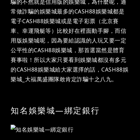
騙的不然就是信用版的娛樂城，為什麼呢，通
常做詐騙的娛樂城最多的CASH88娛樂城都是
電子CASH88娛樂城或是電子彩票（北京賽
車、幸運飛艇等）比較好在裡面動手腳，而信
用版娛樂城呢，因為要給認識的人玩又要一定
公平性的CASH88娛樂城，那首選當然是體育
賽事啦！所以大家只要看到娛樂城都沒有多元
的CASH88娛樂城給大家選擇的話，CASH88娛
樂城_大福萬盛團隊敢肯定詐騙十之八九。
知名娛樂城—綁定銀行