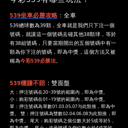
539坐車必勝攻略
：全車
539總球數為39顆，全車就是我們只下注一個
號碼，就讓這一個號碼去碰其他38顆球，等於
有38組號碼，只要當期開出的五個號碼中有一
顆為你下注的號碼，即為中獎，這個方法又被
稱為
今彩539必勝法
。
539穩賺不賠
：雙面盤
大：押注號碼在20~39號的範圍內，即為中獎。
小：购彩號碼在01~19號的範圍內，即為中獎。
單：押注號碼為單數01.03.05.07与此類推，即為中
獎。 雙：押注號碼為雙數02.04.06.08为此類推，即
為中獎。 尾大：购彩號碼之個位數大於5或等於5，
即為中獎。 尾小：追号號碼之個位數小於4或等於