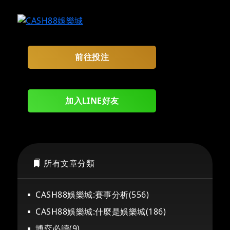
前往投注
加入LINE好友
所有文章分類
CASH88娛樂城:賽事分析(556)
CASH88娛樂城:什麼是娛樂城(186)
博弈必讀(9)