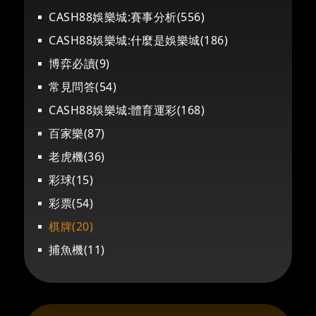
CASH88娛樂城:賽事分析(556)
CASH88娛樂城:什麼是娛樂城(186)
博弈必讀(9)
常見問答(54)
CASH88娛樂城:體育運彩(168)
百家樂(87)
老虎機(36)
彩球(15)
彩票(54)
棋牌(20)
捕魚機(11)