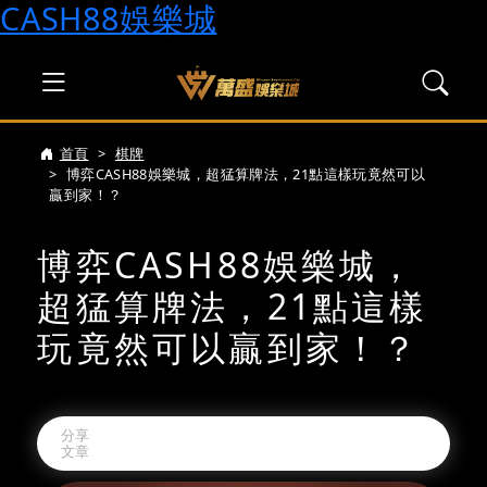
CASH88娛樂城
首頁
棋牌
博弈CASH88娛樂城，超猛算牌法，21點這樣玩竟然可以
贏到家！？
博弈CASH88娛樂城，
超猛算牌法，21點這樣
玩竟然可以贏到家！？
分享
文章