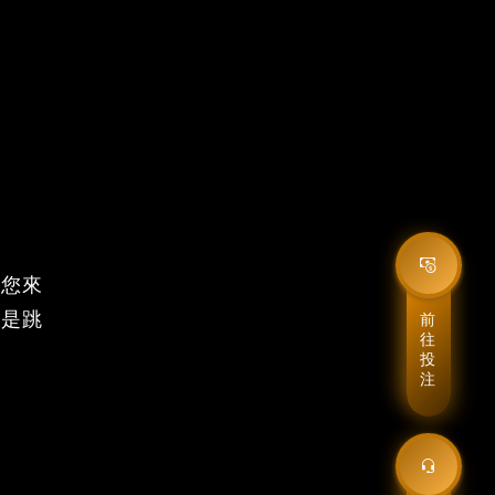
迎您來
管是跳
前
往
投
注