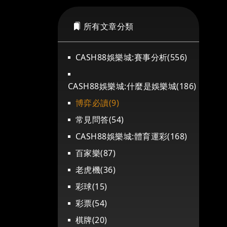
所有文章分類
CASH88娛樂城:賽事分析(556)
CASH88娛樂城:什麼是娛樂城(186)
博弈必讀(9)
常見問答(54)
CASH88娛樂城:體育運彩(168)
百家樂(87)
老虎機(36)
彩球(15)
彩票(54)
棋牌(20)