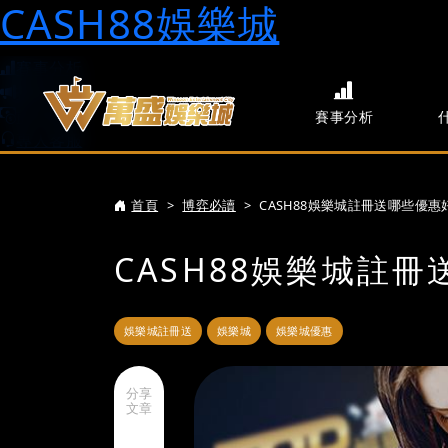
CASH88娛樂城
賽事分析
招募代理
前往投注
賽事分析
專人客服
首頁
博弈必讀
CASH88娛樂城註冊送哪些優惠好
CASH88娛樂城註冊
娛樂城註冊送
娛樂城
娛樂城優惠
分享
文章