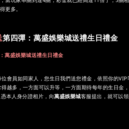
賺得更多。
送
第四彈：萬盛娛樂城送禮生日禮金
每位會員如同家人，您生日我們送您禮金，依照你的VIP
拿得越多，一方面可以升等，一方面期待每年的生日金
天，憑本人身分證相片，向
萬盛娛樂城
客服提出，就可以領