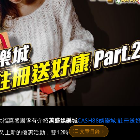
_大福萬盛團隊有介紹
萬盛娛樂城
CASH88娛樂城:註冊送
文章目錄
又上新的優惠活動，雙12時