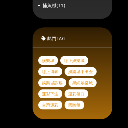
捕魚機(11)
熱門TAG
娛樂城
線上娛樂城
線上博弈
娛樂城不出金
娛樂城詐騙
黑網娛樂城
運彩下注
運彩盤口
台灣運彩
國際盤