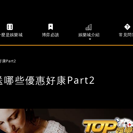
什麼是娛樂城
博弈必讀
娛樂城介紹
常見問
康Part2
送哪些優惠好康Part2