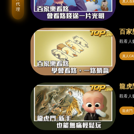
真人百
代
理
百家
觀看人數
真人CA
龍虎
觀看人數
龍虎鬥