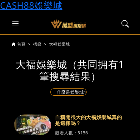
CASH88娛樂城
首頁
標籤
大福娛樂城
大福娛樂城（共同拥有1
筆搜尋結果）
什麼是娛樂城1
自稱開很大的大福娛樂城真的
是這樣嗎？
觀看人數：5156