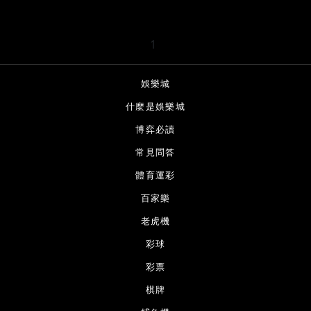
1
娛樂城
什麼是娛樂城
博弈必讀
常見問答
體育運彩
百家樂
老虎機
彩球
彩票
棋牌