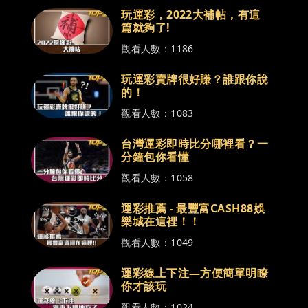
玩運彩，2022大補帖，有這
篇就夠了!
觀看人數：1186
玩運彩賣牌很好賺？誰跟你說
的！
觀看人數：1083
台灣運彩即時比分哪裡看？一
分鐘包你看懂
觀看人數：1058
運彩推薦 - 最豐富CASH88娛
樂城在這裡！！
觀看人數：1049
運彩線上下注—方便簡單明瞭
你才該玩
觀看人數：1024